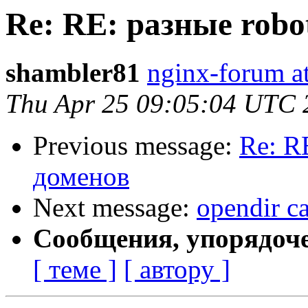
Re: RE: разные robot
shambler81
nginx-forum at
Thu Apr 25 09:05:04 UTC 
Previous message:
Re: RE
доменов
Next message:
opendir ca
Сообщения, упорядоч
[ теме ]
[ автору ]