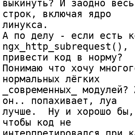
выкинуть? И заодно весь
строк, включая ядро 

линукса.

А по делу - если есть к
ngx_http_subrequest(), 
привести код в норму?

Понимаю что хочу многог
нормальных лёгких 

_современных_ модулей? 
он.. попахивает, луа 

лучше.  Ну и хорошо бы,
чтобы код не 

интерпретировался при к