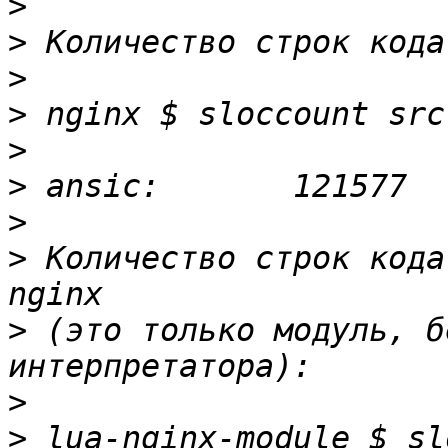
>
>
>
>
>
>
>
>
 Количество строк кода
>
 (это только модуль, б
>
>