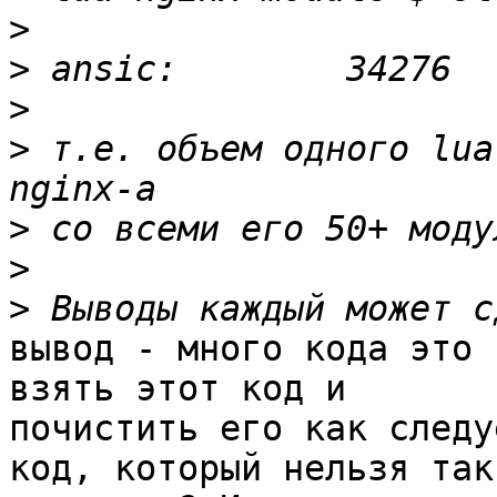
>
>
>
>
 т.е. объем одного lua
>
>
>
вывод - много кода это 
взять этот код и 

почистить его как следу
код, который нельзя так 