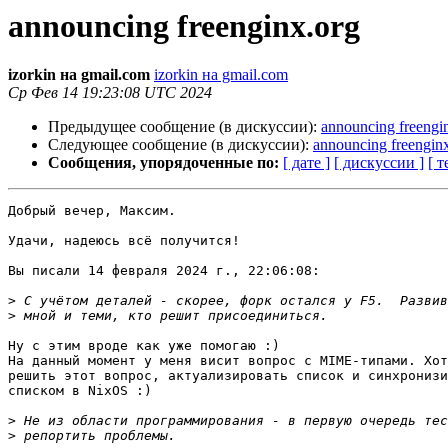
announcing freenginx.org
izorkin на gmail.com
izorkin на gmail.com
Ср Фев 14 19:23:08 UTC 2024
Предыдущее сообщение (в дискуссии):
announcing freengi
Следующее сообщение (в дискуссии):
announcing freengin
Сообщения, упорядоченные по:
[ дате ]
[ дискуссии ]
[ т
Добрый вечер, Максим.

Удачи, надеюсь всё получится!

Вы писали 14 февраля 2024 г., 22:06:08:

>
>
Ну с этим вроде как уже помогаю :)

На данный момент у меня висит вопрос с MIME-типами. Хот
решить этот вопрос, актуализировать список и синхронизи
списком в NixOS :)

>
>