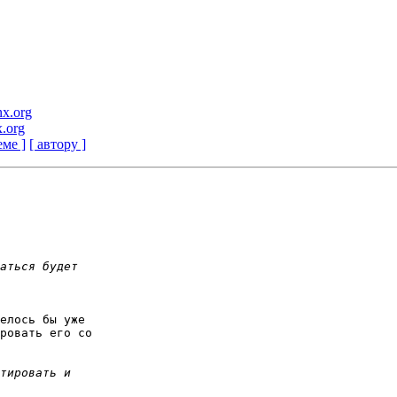
nx.org
x.org
еме ]
[ автору ]
елось бы уже

ровать его со
