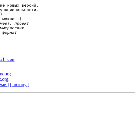
ие новых версий,

ункциональности.

)

 можно :)

il.com
nx.org
x.org
еме ]
[ автору ]