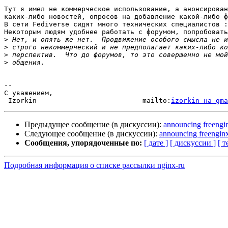
Тут я имел не коммерческое использование, а анонсирован
каких-либо новостей, опросов на добавление какой-либо ф
В сети Fediverse сидят много технических специалистов :
Некоторым людям удобнее работать с форумом, попробовать
>
>
>
>
-- 

С уважением,

 Izorkin                          mailto:
izorkin на gma
Предыдущее сообщение (в дискуссии):
announcing freengi
Следующее сообщение (в дискуссии):
announcing freengin
Сообщения, упорядоченные по:
[ дате ]
[ дискуссии ]
[ т
Подробная информация о списке рассылки nginx-ru