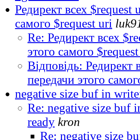
Редирект всех $request u
самого $request uri
luk9
Re: Редирект всех $re
этого самого $request 
Відповідь: Редирект в
передачи этого самого
negative size buf in writ
Re: negative size buf i
ready
kron
Re: negative size bu