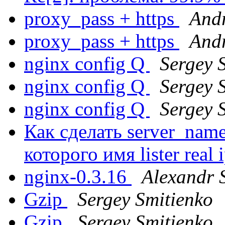
proxy_pass + https
Andr
proxy_pass + https
Andr
nginx config Q
Sergey 
nginx config Q
Sergey 
nginx config Q
Sergey 
Как сделать server_name
которого имя lister real 
nginx-0.3.16
Alexandr 
Gzip
Sergey Smitienko
Gzip
Sergey Smitienko