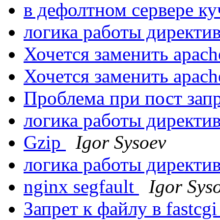
в дефолтном сервере ку
логика работы директ
Хочется заменить apac
Хочется заменить apac
Проблема при пост зап
логика работы директ
Gzip
Igor Sysoev
логика работы директ
nginx segfault
Igor Sys
Запрет к файлу в fastcg