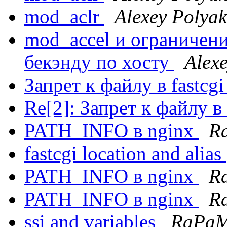
mod_aclr
Alexey Polya
mod_accel и ограничен
бекэнду по хосту
Alex
Запрет к файлу в fastcg
Re[2]: Запрет к файлу в 
PATH_INFO в nginx
R
fastcgi location and alias
PATH_INFO в nginx
R
PATH_INFO в nginx
R
ssi and variables
RaPa