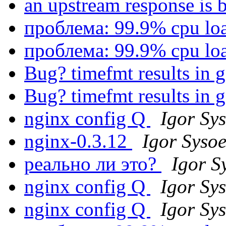
an upstream response is 
проблема: 99.9% cpu lo
проблема: 99.9% cpu lo
Bug? timefmt results in 
Bug? timefmt results in 
nginx config Q
Igor Sy
nginx-0.3.12
Igor Syso
реально ли это?
Igor S
nginx config Q
Igor Sy
nginx config Q
Igor Sy