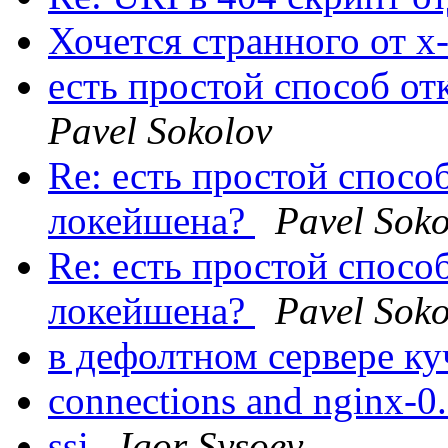
Хочется странного от x-
есть простой способ о
Pavel Sokolov
Re: есть простой спосо
локейшена?
Pavel Soko
Re: есть простой спосо
локейшена?
Pavel Soko
в дефолтном сервере ку
connections and nginx-0
ssi
Igor Sysoev