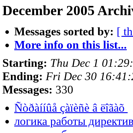
December 2005 Archi
Messages sorted by:
[ t
More info on this list...
Starting:
Thu Dec 1 01:29
Ending:
Fri Dec 30 16:41
Messages:
330
Ñòðàííûå çàïèñè â ëîãàõ
логика работы директ