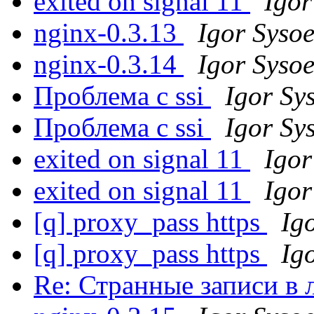
exited on signal 11
Igor
nginx-0.3.13
Igor Syso
nginx-0.3.14
Igor Syso
Проблема с ssi
Igor Sy
Проблема с ssi
Igor Sy
exited on signal 11
Igor
exited on signal 11
Igor
[q] proxy_pass https
Ig
[q] proxy_pass https
Ig
Re: Странные записи в 