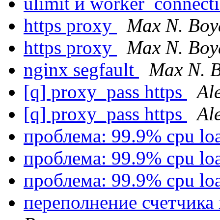
ulimit и worker_connect
https proxy
Max N. Boy
https proxy
Max N. Boy
nginx segfault
Max N. 
[q] proxy_pass https
Al
[q] proxy_pass https
Al
проблема: 99.9% cpu lo
проблема: 99.9% cpu lo
проблема: 99.9% cpu lo
переполнение счетчика 