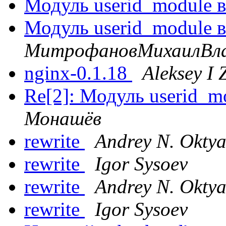
Модуль userid_module 
Модуль userid_module 
МитрофановМихаилВл
nginx-0.1.18
Aleksey I 
Re[2]: Модуль userid_m
Монашёв
rewrite
Andrey N. Oktya
rewrite
Igor Sysoev
rewrite
Andrey N. Oktya
rewrite
Igor Sysoev