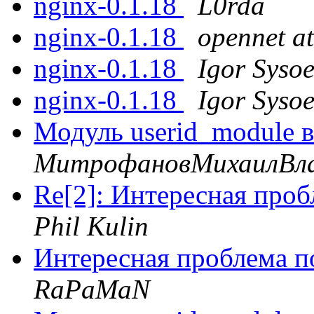
nginx-0.1.18
L0rda
nginx-0.1.18
opennet at
nginx-0.1.18
Igor Syso
nginx-0.1.18
Igor Syso
Модуль userid_module 
МитрофановМихаилВл
Re[2]: Интересная проб
Phil Kulin
Интересная проблема п
RaPaMaN