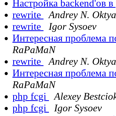
Настройка backend'ов в
rewrite
Andrey N. Oktya
rewrite
Igor Sysoev
Интересная проблема п
RaPaMaN
rewrite
Andrey N. Oktya
Интересная проблема п
RaPaMaN
php fcgi
Alexey Bestcio
php fcgi
Igor Sysoev