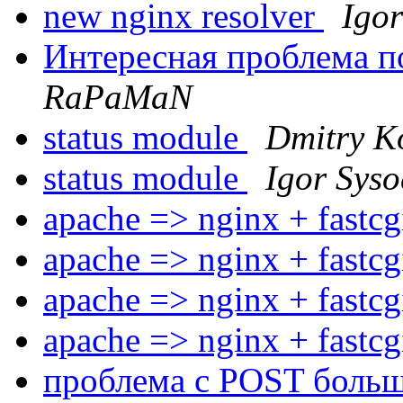
new nginx resolver
Igor
Интересная проблема п
RaPaMaN
status module
Dmitry K
status module
Igor Syso
apache => nginx + fastc
apache => nginx + fastc
apache => nginx + fastc
apache => nginx + fastc
проблема с POST боль